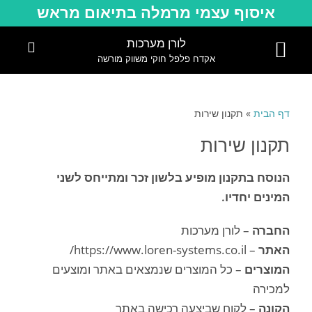
לתוכן
איסוף עצמי מרמלה בתיאום מראש
לורן מערכות
אקדח פלפל חוקי משווק מורשה
צור קשר
עמוד הבית
תקנון שירות
מוצרים להגנה עצמית
בלוג הגנה עצמית
שאלות ותשובות
דף הבית
»
תקנון שירות
תקנון שירות
הנוסח בתקנון מופיע בלשון זכר ומתייחס לשני
המינים יחדיו.
החברה
– לורן מערכות
האתר
– https://www.loren-systems.co.il/
המוצרים
– כל המוצרים שנמצאים באתר ומוצעים
למכירה
הקונה
– לקוח שביצעה רכישה באתר