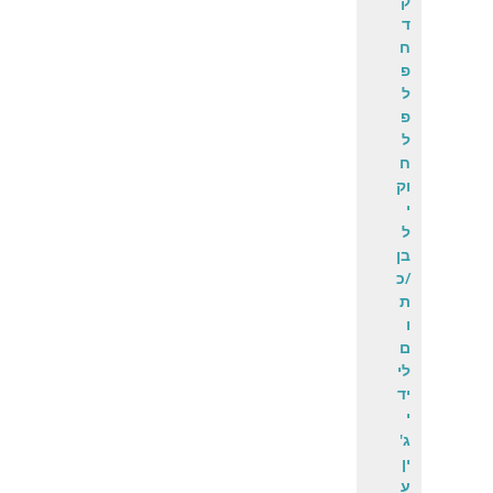
ק
ד
ח
פ
ל
פ
ל
ח
וק
י
ל
בן
/כ
ת
ו
ם
לי
יד
י
ג'
ין
ע