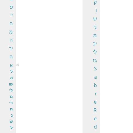
פ
יי
ה
מ
ה
יר
ה
א
ל
ה
פו
לי
מ
רי
ת
נ
ש
ל