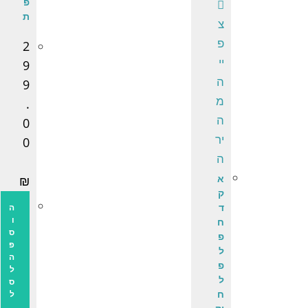
פ
ת
צ
פ
2
יי
9
ה
9
מ
.
ה
0
יר
0
ה
א
₪
ק
ד
ה
ו
ח
ס
פ
פ
ל
ה
פ
ל
ל
ס
ח
ל