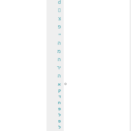
צ
פ
יי
ה
מ
ה
יר
ה
א
ק
ד
ח
פ
ל
פ
ל