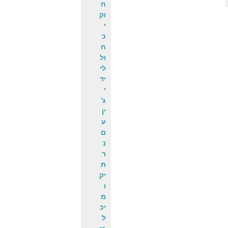
ח
וק
י
כ
ח
ול
לי
יד
י
ג'
ין
ע
ם
נ
ר
ת
יק
ו
מ
יכ
ל