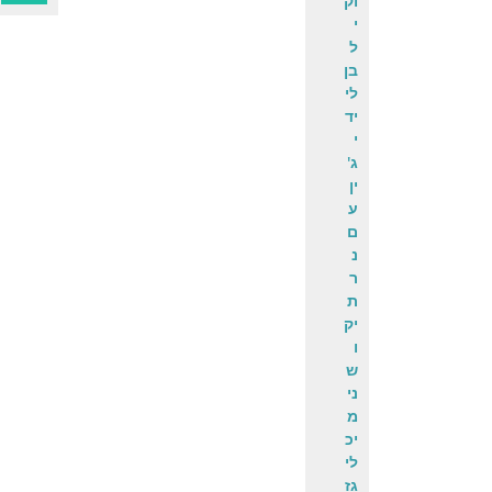
וק
י
ל
בן
לי
יד
י
ג'
ין
ע
ם
נ
ר
ת
יק
ו
ש
ני
מ
יכ
לי
גז