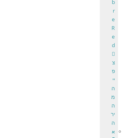
צ
פ
יי
ה
מ
ה
יר
ה
א